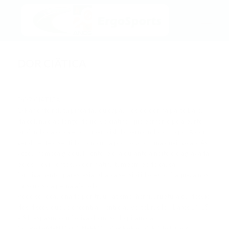
DOR CIÄTICA
/
/
09/28/2017
em
Blog
por
admin
DOR CIÄTICA
O Paciente relata pinçadas ou espasmos de dor na parte baixa
da coluna e ao longo do nervo ciático, que percorre pela parte
profunda da coxa e/ou superficial da perna indo até o pé. A dor
geralmente é sentida como uma pontada ou uma queimação. Às
vezes, começa gradualmente, piora durante a noite e é agravada
pelos movimentos. A dor ciática também pode causar
formigamento, parestesias (baixa sensibilidade) ou fraqueza nos
músculos da perna afetada.
Pode ser ocasion
ado por traumatismo, hérnia, ruptura ou desvio
dos discos que se encontram entre as vértebras lombares L4, L5
e S1, espasmo ou fadiga do músculo piramidal.
O TRATAMENTO CONSERVADOR PARA DOR CIÁTICA é